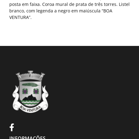
posta em faixa. Coroa mural de prata de três torres. Listel
branco, com legenda a negro em maiúscula “BOA
VENTURA”.
INFORMAÇÕES